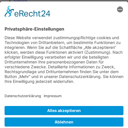
Service
Auszeitwohnen
Seniorenbetreuung
Downloads
Aktuelles
Unternehmen
Über uns
Unsere Partner
Kontakt
Ansprechpartner
wichtige Rufnummern
Reparaturmeldung online
INDEX
Schwarzenberger Wohnungsgesellschaft mbH
Grünhainer Straße 32c
08340 Schwarzenberg
Kontakt
+49 (0)3774 130 700
info@swg-schwarzenberg.de
© 2026 · Schwarzenberger Wohnungsgesellschaft mbH