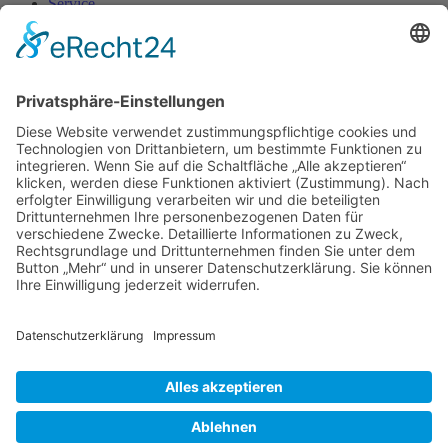
Service
Auszeitwohnen
Seniorenbetreuung
Downloads
Aktuelles
Unternehmen
Über uns
Unsere Partner
Kontakt
Ansprechpartner
wichtige Rufnummern
Reparaturmeldung online
INDEX
Schwarzenberger Wohnungsgesellschaft mbH
Grünhainer Straße 32c
08340 Schwarzenberg
Kontakt
+49 (0)3774 130 700
info@swg-schwarzenberg.de
© 2026 · Schwarzenberger Wohnungsgesellschaft mbH